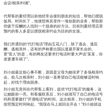
会议/相亲/纠缠”。
代帮客的夏经理以前他经常会接到朋友的短信，帮他们摆脱
饭局。时间长了，他便想将其变作一项创新的业务，帮助那
些疲于应酬的人找到一个脱身的好方法。目前到夏经理店里
预约的客人多是以摆脱相亲约会为目的的女孩。
我们所遇到的“代打电话”理由五花八门，除了逃会、逃应
酬、逃相亲外，还有的声称要出国以逃避开家长会的。
更“雷人”的是，有的网友还要求打电话时要大声说“某某，你
老婆遭车祸了”。
刘小姐最近烦心事不断，原因是父母为她张罗了多场相亲约
会。前几次相亲时，刘小姐一直希望自己电话能够适时响
起，好找个理由脱身。
刘小姐无意间在代帮客上看到，提供“代打电话”的服务，这
让她眼前一亮。和客服联系后，刘小姐填写了自己的电话号
码和需要拨打“开溜电话”的时间。这次相亲，刘小姐的手机
按照预定时间响起。“我现在马上就回去开会！”刘小姐就这