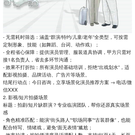
- 无需耗时筛选：涵盖“群演/特约/儿童/老年”全类型，可按需
定制形象、技能（如舞蹈、台词、动作戏）；
- 全程省心保障：提供演员管理、服装道具协调，甲方只需对
接1名负责人，省去多环节沟通；
- 效果不打折扣：所有演员经基础培训，拒绝“出戏划水”，适
配影视拍摄、品牌活动、广告片等场景。
结尾行动点：今日咨询，立享场景化演员推荐方案 → 电话/微
信XXX
2. 影视/短片拍摄场景
标题：拍剧/短片缺群演？专业临演团队，帮你还原真实场景
感
- 角色精准匹配：能演“街头路人”“职场同事”“古装群像”，也能
配合特写、情绪戏，避免“面无表情”尴尬；
- 效率拉满：按拍摄进度灵活调配人数，支持“短至1天、长至